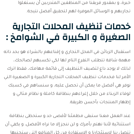
خبرة، و بمقدور فريقنا من المنظفين المتدربين أن يستغلوا
تجاربهم و الوسائل الموفرة لهم لتحقيق أفضل نتيجة.
خدمات تنظيف المحلات التجارية
الصغيرة و الكبيرة في الشوامخ :
استقبال الزبائن في المحل التجاري و إقناعهم بالشراء هو بحد ذاته
مهمة شاقة تتطلب التفرغ التام لها لكي تكسبهم لصالحك،
لذلك لا يوجد داع لتضيف التنظيف إلى قائمة مهامك، فقط اترك
الأمر لنا فخدمات تنظيف المحلات التجارية الكبيرة و الصغيرة التي
نوفر هي أفضل ما يمكن أن تحصل عليه، و سنساهم في كسبك
لوفاء الزبناء من خلال إغراءهم بنظافة كاملة و نظام مثالي و
إظهار المنتجات بأحسن طريقة.
عند العمل معنا ستبقى مطمئنا لأقصى حد و ستحظى بنظافة
استثنائية لأننا نهتم بأمرك و لن ننجز إلا ما نراه الأفضل، و يكفي أن
تتصل بنا لاستئجارنا و الاستفادة من كل المنافع التي ستجنيها